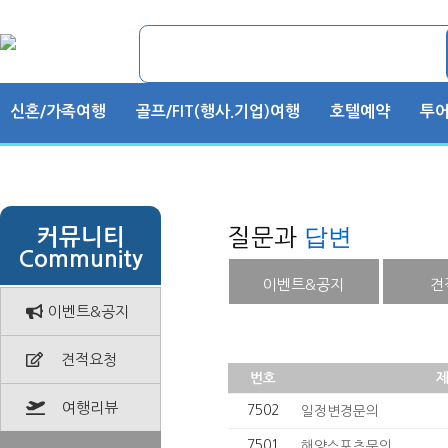
신혼/가족여행
골프/FIT(행사.기업)여행
호텔예약
투어
답변
질문과
커뮤니티
Community
이벤트&공지
견
이벤트&공지
견적요청
번호
여행리뷰
7502
일정변경문의
7501
해양스포츠문의