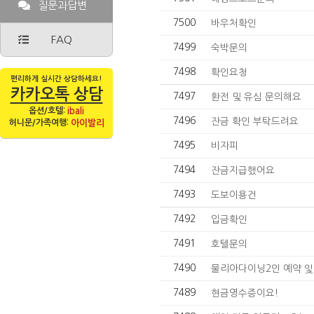
질문과답변
7500
바우처확인
FAQ
7499
숙박문의
7498
확인요청
편리하게 실시간 상담하세요!
카카오톡 상담
7497
환전 및 유심 문의해요
옵션/호텔:
ibali
7496
잔금 확인 부탁드려요
허니문/가족여행:
아이발리
7495
비자피
7494
잔금지급했어요
7493
도보이용건
7492
입금확인
7491
호텔문의
7490
물리아다이닝2인 예약 잋
7489
현금영수증이요!