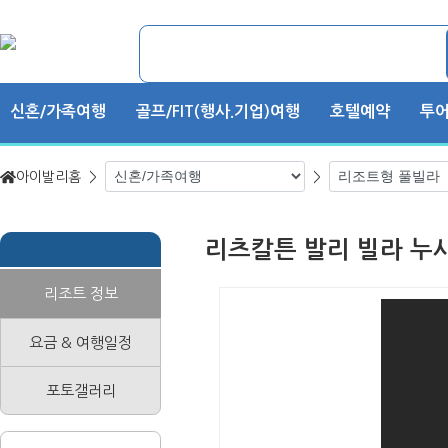
신혼/가족여행
골프/FIT(행사.기업)여행
호텔예약
투어
아이발리홈 >
>
리츠칼튼 발리 빌라 누
리조트 정보
요금 & 여행일정
포토갤러리